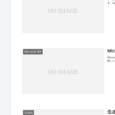
す。No
Mi
Microsoft 365
Micr
載したア
生
生成AI