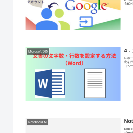
ら配付
4
Microsoft 365
レポ
定を
［ペー
No
NotebookLM
Not
ザーが