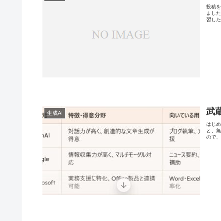
投稿を
ました
習した
武
生成AI
はじめ
と、無
ので、