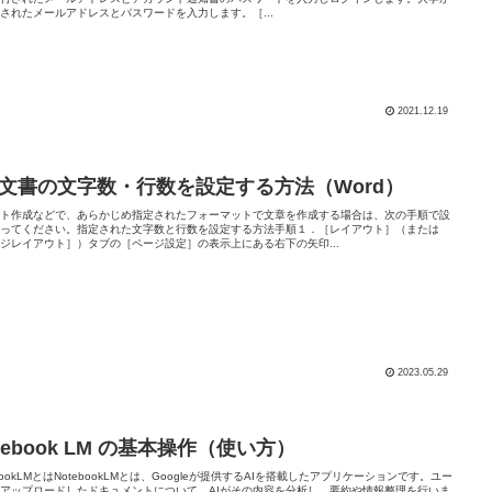
されたメールアドレスとパスワードを入力します。［...
2021.12.19
．文書の文字数・行数を設定する方法（Word）
ート作成などで、あらかじめ指定されたフォーマットで文章を作成する場合は、次の手順で設
行ってください。指定された文字数と行数を設定する方法手順１．［レイアウト］（または
ジレイアウト］）タブの［ページ設定］の表示上にある右下の矢印...
2023.05.29
tebook LM の基本操作（使い方）
ebookLMとはNotebookLMとは、Googleが提供するAIを搭載したアプリケーションです。ユー
アップロードしたドキュメントについて、AIがその内容を分析し、要約や情報整理を行いま