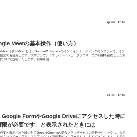
2021.12.16
ogle Meetの基本操作（使い方）
gleMeet（以下Meet)とは、GoogleWorkspaceのオンラインミーティングのシステムで、オン
ン授業でも使用します。大学アカウントでサインインし、ブラウザーでの利用を前提とした利
について説明いたします。利用を開...
2021.12.18
Google FormやGoogle Driveにアクセスした時に
権限が必要です」と表示されたときには
必要と表示された際の対応GoogleChromeの場合ブラウザー右上の赤枠をクリックし、大学
配付されたメールアドレスとアカウント通知書のパスワードを入力しログインします。大学か