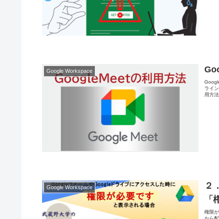
Go
Google Workspace
Goo
ライ
用方法
２．
Google Workspace
「
権限が
から