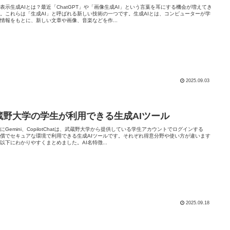
表示生成AIとは？最近「ChatGPT」や「画像生成AI」という言葉を耳にする機会が増えてき
。これらは「生成AI」と呼ばれる新しい技術の一つです。生成AIとは、コンピューターが学
情報をもとに、新しい文章や画像、音楽などを作...
2025.09.03
蔵野大学の学生が利用できる生成AIツール
にGemini、CopilotChatは、武蔵野大学から提供している学生アカウントでログインする
償でセキュアな環境で利用できる生成AIツールです。それぞれ得意分野や使い方が違います
以下にわかりやすくまとめました。AI名特徴...
2025.09.18