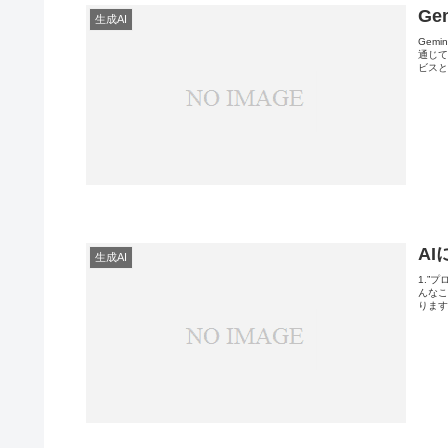
Ge
生成AI
Gem
通じて
ビスと
A
生成AI
1.”
んな
ります