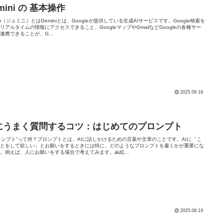
mini の 基本操作
ini（ジェミニ）とはGeminiとは、Googleが提供している生成AIサービスです。Google検索を
リアルタイムの情報にアクセスできること、GoogleマップやGmailなどGoogleの各種サー
連携できることが、G...
2025.09.18
Iにうまく質問するコツ：はじめてのプロンプト
プロンプト”って何？プロンプトとは、AIに話しかけるための言葉や文章のことです。AIに「こ
ことをして欲しい」とお願いをするときには特に、どのようなプロンプトを書くかが重要にな
。例えば、人にお願いをする場合で考えてみます。🙏絵...
2025.09.19