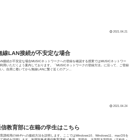
2021.04.21
. 無線LAN接続が不安定な場合
AN接続が不安定な場合MUSICネットワークへの登録を確認する授業ではMUSICネットワー
利用いただくよう案内しております。「MUSICネットワークの登録方法」に沿って、ご登録
い。自席に着いてから無線LANに繋ぐ近くのアン...
2021.04.24
.通信教育部に在籍の学生はこちら
育課程用のWi-Fiへの接続方法を説明します。ここではWindows10、Windows11、macOSを
して接続を説明します。利用対象者通信教育課程：教員、学部生、大学院大学院生（正科生・