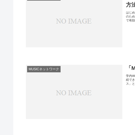
方
はじめ
のため
で有効
「
MUSICネットワーク
学内W
続でき
ス」と