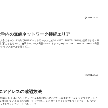
2021.04.20
.大学内の無線ネットワーク接続エリア
大学のキャンパス内でMUSICネットワークおよびMU-NET・MU-TSUSHINに接続できるエリ
以下のとおりです。有明キャンパス号館MUSICネットワークMU-NET・MU-TSUSHIN１号館
ントランスホールを除く)〇...
2021.04.21
ACアドレスの確認方法
dows10詳しくはこちらをクリック1.右側のタスクバーからWi-Fiのアイコンをクリックして下
2.接続しているWi-Fiを切断してください。3.スタートボタンを押してください。4.「設定」
ックしてください。5.「ネットワ...