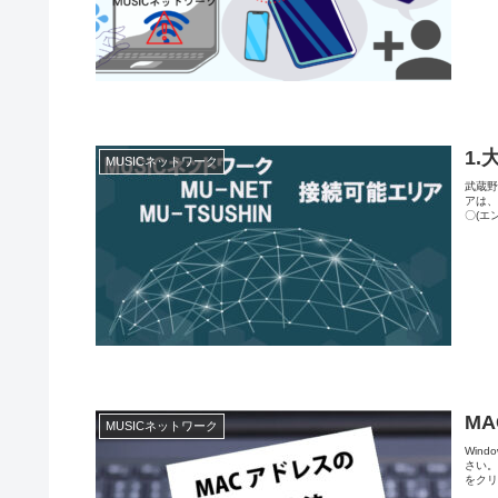
1
MUSICネットワーク
武蔵野
アは、
〇(エ
M
MUSICネットワーク
Win
さい。
をクリ