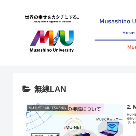
無線LAN
2.
MU-NET・MU-TSUSHIN
MU-
※MU
で、M