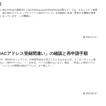
法
にMacやiPadの最新OS（macOSSequoia15/iPadOS14以降など）では、セキュリティ保護
、仮のMACアドレス（プライベートWi-Fiアドレス）を自動的に作成・変更する機能が標準
になっています。この機能に...
2024.10.11
MACアドレス登録間違い」の確認と再申請手順
i-Fi「MUSICネットワーク」の利用手続きが完了したにもかかわらず、インターネットに接
ない（Wi-Fiマークに「！」が出る、ページが開かないなど）場合、「申請したMACアドレ
「パソコンの実際のMACアドレス」が一致して...
2026.06.03