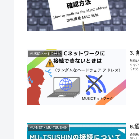
3
MUSICネットワーク
無線L
クをご
くださ
6
MU-NET・MU-TSUSHIN
通信教
例と